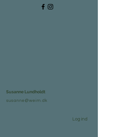
Susanne Lundholdt
susanne@weim.dk
Log ind